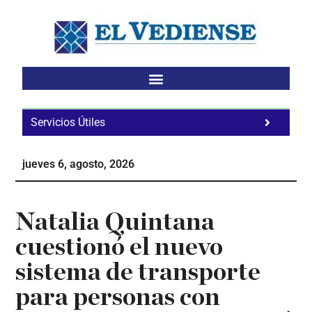
Saltar
Saltar
Saltar
al
a
al
contenido
la
pie
principal
barra
de
lateral
página
principal
Servicios Útiles
Fa
Ho
jueves 6, agosto, 2026
Te
Ne
Natalia Quintana
cuestionó el nuevo
sistema de transporte
para personas con