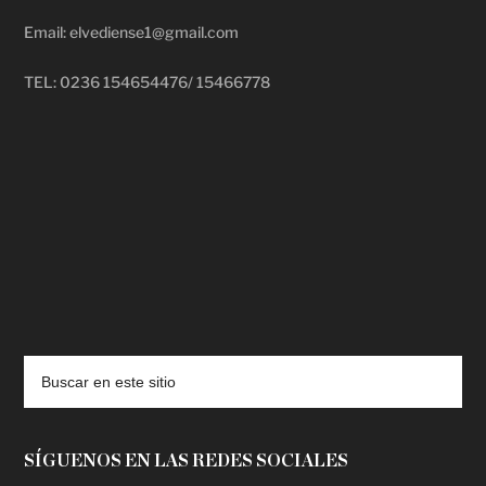
Email: elvediense1@gmail.com
TEL: 0236 154654476/ 15466778
deadpool putlocker
SÍGUENOS EN LAS REDES SOCIALES