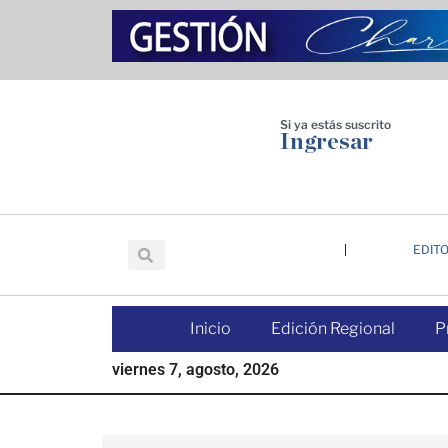
Saltar
Saltar
Saltar
al
a
al
contenido
la
pie
principal
barra
de
lateral
página
Si ya estás suscrito
Ingresar
principal
EDITO
Inicio
Edición Regional
P
viernes 7, agosto, 2026