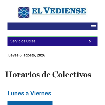
Saltar
Saltar
Saltar
al
a
al
contenido
la
pie
principal
barra
de
lateral
página
principal
Servicios Útiles
Fa
Ho
jueves 6, agosto, 2026
Te
Ne
Horarios de Colectivos
Lunes a Viernes