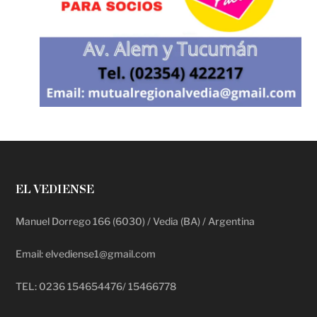
EL VEDIENSE
Manuel Dorrego 166 (6030) / Vedia (BA) / Argentina
Email: elvediense1@gmail.com
TEL: 0236 154654476/ 15466778