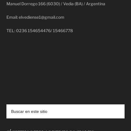
Manuel Dorrego 166 (6030) / Vedia (BA) / Argentina
Email: elvediense1@gmail.com
TEL: 0236 154654476/ 15466778
deadpool putlocker