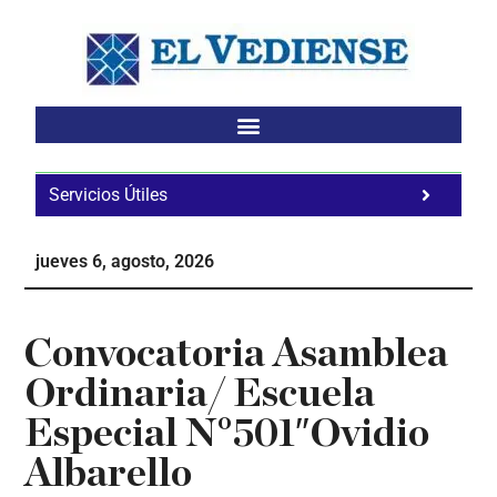
Saltar
Saltar
Saltar
al
a
al
contenido
la
pie
principal
barra
de
lateral
página
principal
Servicios Útiles
Fa
Ho
jueves 6, agosto, 2026
Te
Ne
Convocatoria Asamblea
Ordinaria/ Escuela
Especial N°501″Ovidio
Albarello