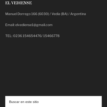
EL VEDIENSE
Manuel Dorrego 166 (6030) / Vedia (BA) / Argentina
Email: elvediense1@gmail.com
TEL: 0236 154654476/ 15466778
deadpool putlocker