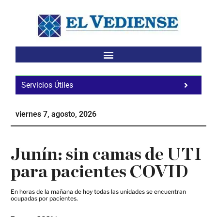
Saltar
Saltar
Saltar
al
a
al
contenido
la
pie
principal
barra
de
lateral
página
principal
Servicios Útiles
Fa
Ho
viernes 7, agosto, 2026
Te
Ne
Junín: sin camas de UTI
para pacientes COVID
En horas de la mañana de hoy todas las unidades se encuentran
ocupadas por pacientes.