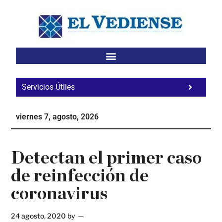
Saltar
Saltar
Saltar
al
a
al
contenido
la
pie
principal
barra
de
lateral
página
principal
Servicios Útiles
Fa
Ho
viernes 7, agosto, 2026
Te
Ne
Detectan el primer caso
de reinfección de
coronavirus
24 agosto, 2020
by