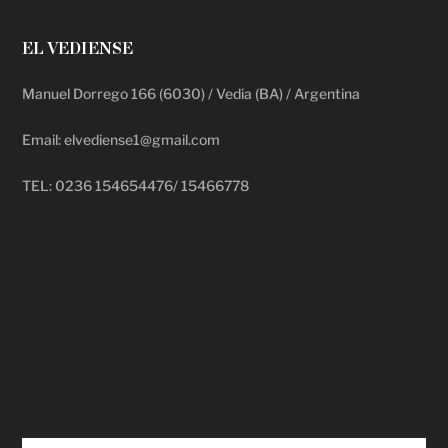
EL VEDIENSE
Manuel Dorrego 166 (6030) / Vedia (BA) / Argentina
Email: elvediense1@gmail.com
TEL: 0236 154654476/ 15466778
deadpool putlocker