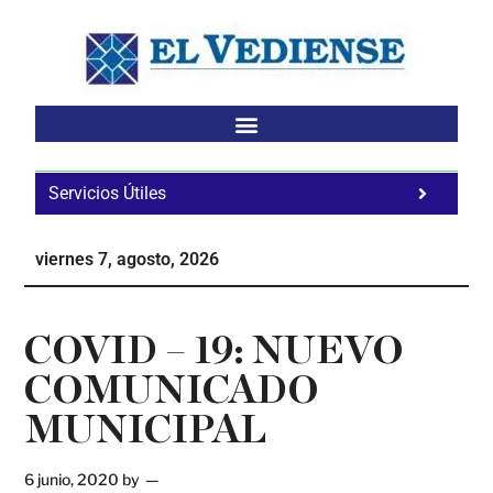
Saltar
Saltar
Saltar
al
a
al
contenido
la
pie
principal
barra
de
lateral
página
principal
Servicios Útiles
Fa
Ho
viernes 7, agosto, 2026
Te
Ne
COVID – 19: NUEVO
COMUNICADO
MUNICIPAL
6 junio, 2020
by