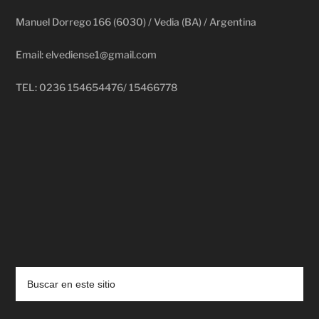
Manuel Dorrego 166 (6030) / Vedia (BA) / Argentina
Email: elvediense1@gmail.com
TEL: 0236 154654476/ 15466778
deadpool putlocker