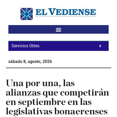
Saltar
Saltar
Saltar
al
a
al
contenido
la
pie
principal
barra
de
lateral
página
principal
Servicios Útiles
Fa
Ho
sábado 8, agosto, 2026
Te
Ne
Una por una, las
alianzas que competirán
en septiembre en las
legislativas bonaerenses