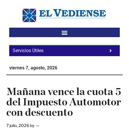
Saltar
Saltar
Saltar
al
a
al
contenido
la
pie
principal
barra
de
lateral
página
principal
Servicios Útiles
Fa
Ho
viernes 7, agosto, 2026
Te
Ne
Mañana vence la cuota 5
del Impuesto Automotor
con descuento
7 julio, 2026
by