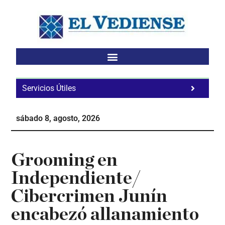
Saltar
Saltar
Saltar
al
a
al
contenido
la
pie
principal
barra
de
lateral
página
principal
Servicios Útiles
Fa
Ho
sábado 8, agosto, 2026
Te
Ne
Grooming en
Independiente/
Cibercrimen Junín
encabezó allanamiento