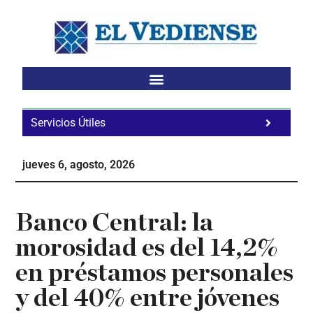
Saltar
Saltar
Saltar
al
a
al
contenido
la
pie
principal
barra
de
lateral
página
principal
Servicios Útiles
Fa
Ho
jueves 6, agosto, 2026
Te
Ne
Banco Central: la
morosidad es del 14,2%
en préstamos personales
y del 40% entre jóvenes