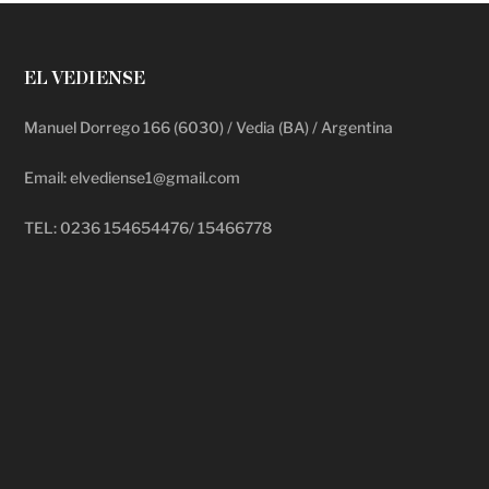
EL VEDIENSE
Manuel Dorrego 166 (6030) / Vedia (BA) / Argentina
Email: elvediense1@gmail.com
TEL: 0236 154654476/ 15466778
deadpool putlocker