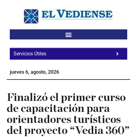
Saltar
Saltar
Saltar
al
a
al
contenido
la
pie
principal
barra
de
lateral
página
principal
Servicios Útiles
Fa
Ho
jueves 6, agosto, 2026
Te
Ne
Finalizó el primer curso
de capacitación para
orientadores turísticos
del proyecto “Vedia 360”