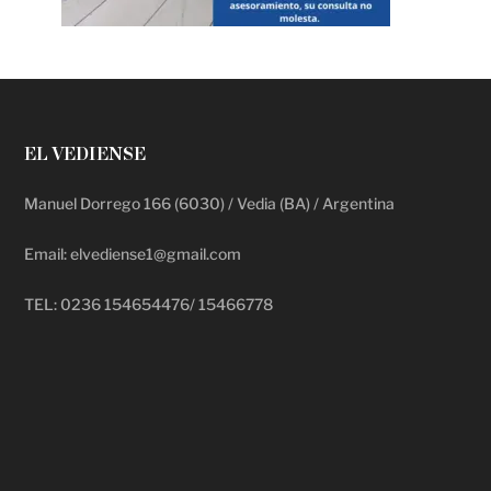
EL VEDIENSE
Manuel Dorrego 166 (6030) / Vedia (BA) / Argentina
Email: elvediense1@gmail.com
TEL: 0236 154654476/ 15466778