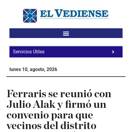
Saltar
Saltar
Saltar
al
a
al
contenido
la
pie
principal
barra
de
lateral
página
principal
Servicios Útiles
Fa
Ho
lunes 10, agosto, 2026
Te
Ne
Ferraris se reunió con
Julio Alak y firmó un
convenio para que
vecinos del distrito