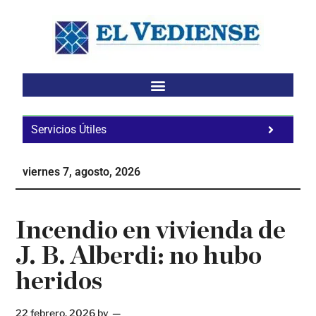
Saltar
Saltar
Saltar
al
a
al
contenido
la
pie
principal
barra
de
lateral
página
principal
Servicios Útiles
Fa
Ho
viernes 7, agosto, 2026
Te
Ne
Incendio en vivienda de
J. B. Alberdi: no hubo
heridos
22 febrero, 2026
by