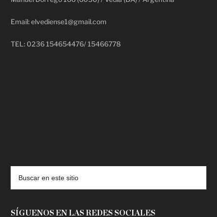
Email: elvediense1@gmail.com
TEL: 0236 154654476/ 15466778
deadpool putlocker
SÍGUENOS EN LAS REDES SOCIALES