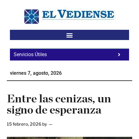
Saltar
Saltar
Saltar
al
a
al
contenido
la
pie
principal
barra
de
lateral
página
principal
Servicios Útiles
Fa
Ho
viernes 7, agosto, 2026
Te
Ne
Entre las cenizas, un
signo de esperanza
15 febrero, 2026
by