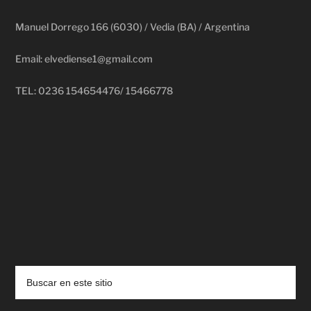
Manuel Dorrego 166 (6030) / Vedia (BA) / Argentina
Email: elvediense1@gmail.com
TEL: 0236 154654476/ 15466778
deadpool putlocker