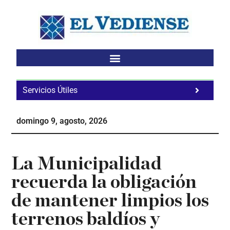
Saltar
Saltar
Saltar
al
a
al
contenido
la
pie
principal
barra
de
lateral
página
principal
Servicios Útiles
Fa
Ho
domingo 9, agosto, 2026
Te
Ne
La Municipalidad
recuerda la obligación
de mantener limpios los
terrenos baldíos y