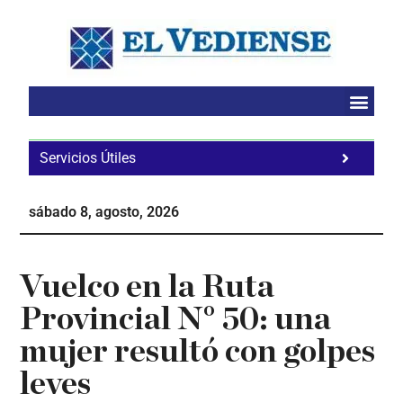
Saltar
Saltar
Saltar
al
a
al
contenido
la
pie
principal
barra
de
lateral
página
principal
Servicios Útiles
Fa
Ho
sábado 8, agosto, 2026
Te
Ne
Vuelco en la Ruta
Provincial N° 50: una
mujer resultó con golpes
leves