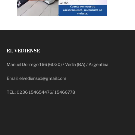
EL VEDIENSE
Manuel Dorrego 166 (6030) / Vedia (BA) / Argentina
Email: elvediense1@gmail.com
TEL: 0236 154654476/ 15466778