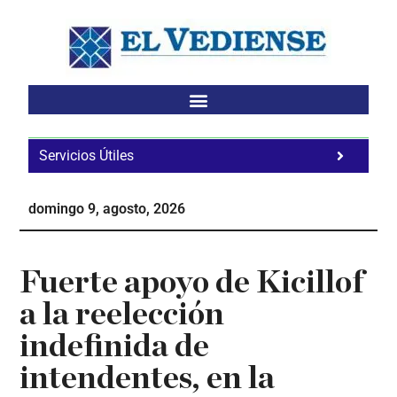
Saltar
Saltar
Saltar
al
a
al
contenido
la
pie
principal
barra
de
lateral
página
principal
Servicios Útiles
Fa
Ho
domingo 9, agosto, 2026
Te
Ne
Fuerte apoyo de Kicillof
a la reelección
indefinida de
intendentes, en la