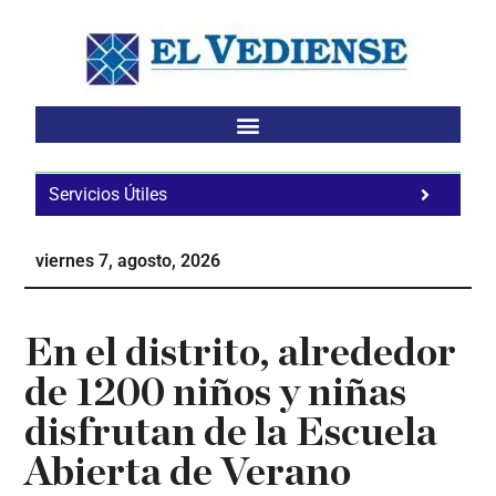
Saltar
Saltar
Saltar
al
a
al
contenido
la
pie
principal
barra
de
lateral
página
principal
Servicios Útiles
Fa
Ho
viernes 7, agosto, 2026
Te
Ne
En el distrito, alrededor
de 1200 niños y niñas
disfrutan de la Escuela
Abierta de Verano