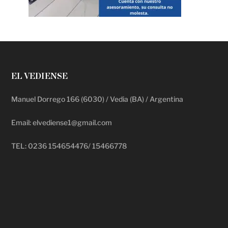
EL VEDIENSE
Manuel Dorrego 166 (6030) / Vedia (BA) / Argentina
Email: elvediense1@gmail.com
TEL: 0236 154654476/ 15466778