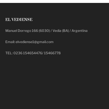
EL VEDIENSE
Manuel Dorrego 166 (6030) / Vedia (BA) / Argentina
Email: elvediense1@gmail.com
TEL: 0236 154654476/ 15466778
deadpool putlocker