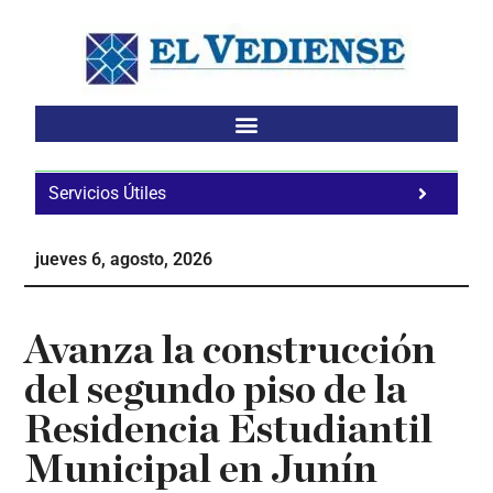
Saltar
Saltar
Saltar
al
a
al
contenido
la
pie
principal
barra
de
lateral
página
principal
Servicios Útiles
Fa
Ho
jueves 6, agosto, 2026
Te
Ne
Avanza la construcción
del segundo piso de la
Residencia Estudiantil
Municipal en Junín