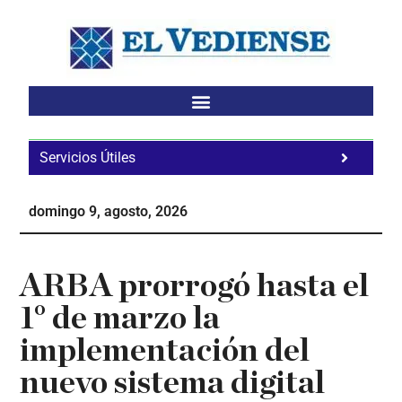
Saltar
Saltar
Saltar
al
a
al
contenido
la
pie
principal
barra
de
lateral
página
principal
Servicios Útiles
Fa
Ho
domingo 9, agosto, 2026
Te
Ne
ARBA prorrogó hasta el
1° de marzo la
implementación del
nuevo sistema digital