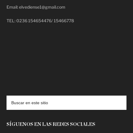
Email: elvediense1@gmail.com
TEL: 0236 154654476/ 15466778
deadpool putlocker
SÍGUENOS EN LAS REDES SOCIALES