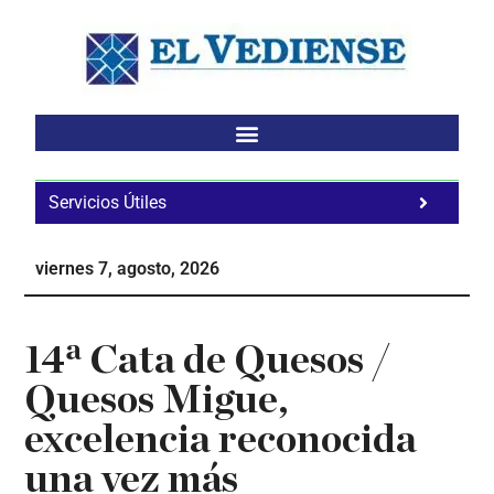
Saltar
Saltar
Saltar
al
a
al
contenido
la
pie
principal
barra
de
lateral
página
principal
Servicios Útiles
Fa
Ho
viernes 7, agosto, 2026
Te
Ne
14ª Cata de Quesos /
Quesos Migue,
excelencia reconocida
una vez más