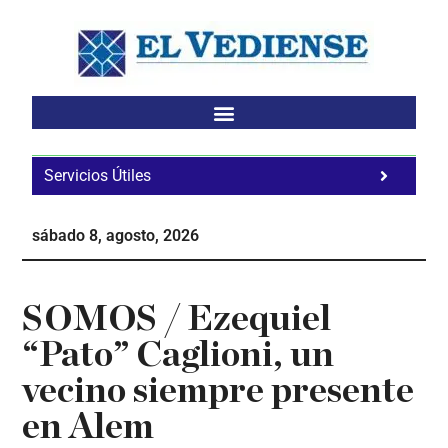
Saltar
Saltar
Saltar
al
a
al
contenido
la
pie
principal
barra
de
lateral
página
principal
Servicios Útiles
Fa
Ho
sábado 8, agosto, 2026
Te
Ne
SOMOS / Ezequiel
“Pato” Caglioni, un
vecino siempre presente
en Alem