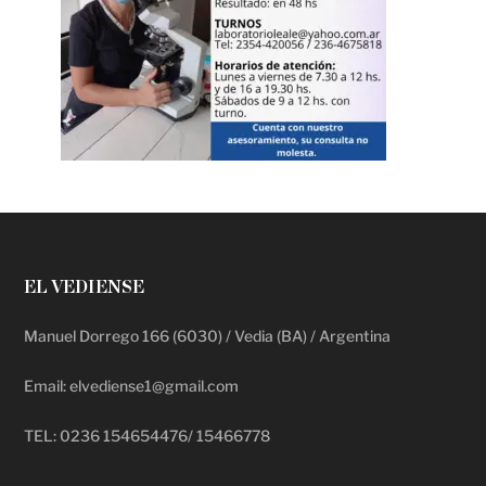
EL VEDIENSE
Manuel Dorrego 166 (6030) / Vedia (BA) / Argentina
Email: elvediense1@gmail.com
TEL: 0236 154654476/ 15466778