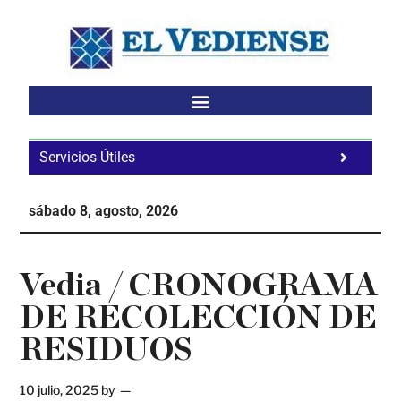
Saltar
Saltar
Saltar
al
a
al
contenido
la
pie
principal
barra
de
lateral
página
principal
Servicios Útiles
Fa
Ho
sábado 8, agosto, 2026
Te
Ne
Vedia / CRONOGRAMA
DE RECOLECCIÓN DE
RESIDUOS
10 julio, 2025
by