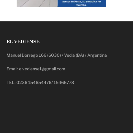
EL VEDIENSE
Manuel Dorrego 166 (6030) / Vedia (BA) / Argentina
Email: elvediense1@gmail.com
TEL: 0236 154654476/ 15466778