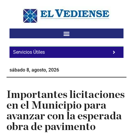
Saltar
Saltar
Saltar
al
a
al
contenido
la
pie
principal
barra
de
lateral
página
principal
Servicios Útiles
Fa
Ho
sábado 8, agosto, 2026
Te
Ne
Importantes licitaciones
en el Municipio para
avanzar con la esperada
obra de pavimento