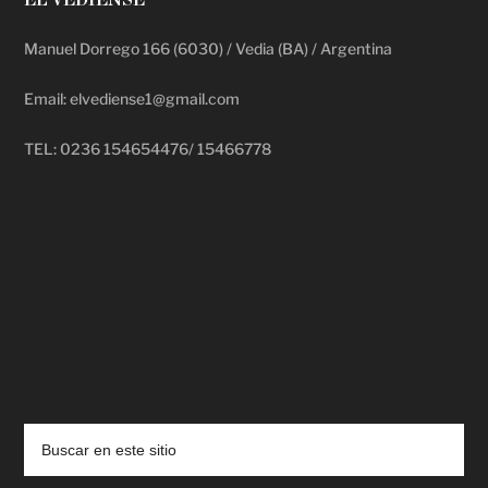
EL VEDIENSE
Manuel Dorrego 166 (6030) / Vedia (BA) / Argentina
Email: elvediense1@gmail.com
TEL: 0236 154654476/ 15466778
deadpool putlocker