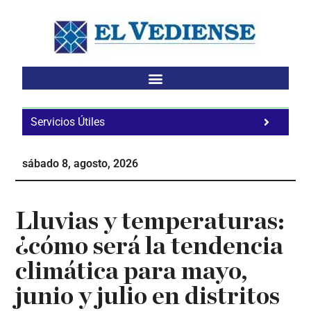
Saltar
Saltar
Saltar
al
a
al
contenido
la
pie
principal
barra
de
lateral
página
principal
Servicios Útiles
Fa
Ho
sábado 8, agosto, 2026
Te
Ne
Lluvias y temperaturas:
¿cómo será la tendencia
climática para mayo,
junio y julio en distritos