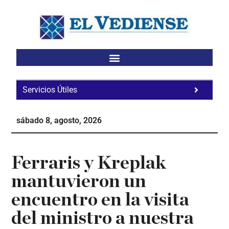
Saltar
Saltar
Saltar
al
a
al
contenido
la
pie
principal
barra
de
lateral
página
principal
Servicios Útiles
Fa
Ho
sábado 8, agosto, 2026
Te
Ne
Ferraris y Kreplak
mantuvieron un
encuentro en la visita
del ministro a nuestra