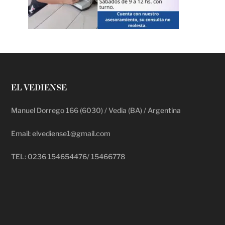
EL VEDIENSE
Manuel Dorrego 166 (6030) / Vedia (BA) / Argentina
Email: elvediense1@gmail.com
TEL: 0236 154654476/ 15466778