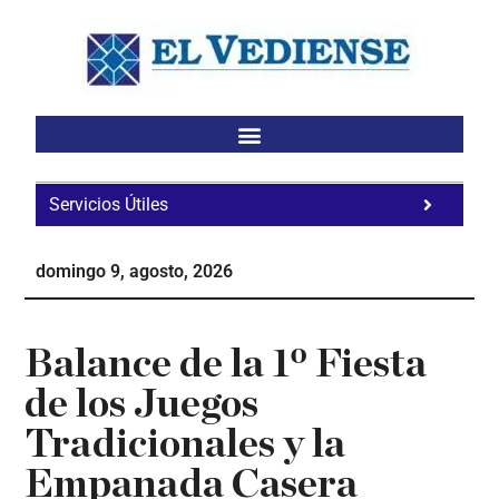
Saltar
Saltar
Saltar
al
a
al
contenido
la
pie
principal
barra
de
lateral
página
principal
Servicios Útiles
Fa
Ho
domingo 9, agosto, 2026
Te
Ne
Balance de la 1º Fiesta
de los Juegos
Tradicionales y la
Empanada Casera