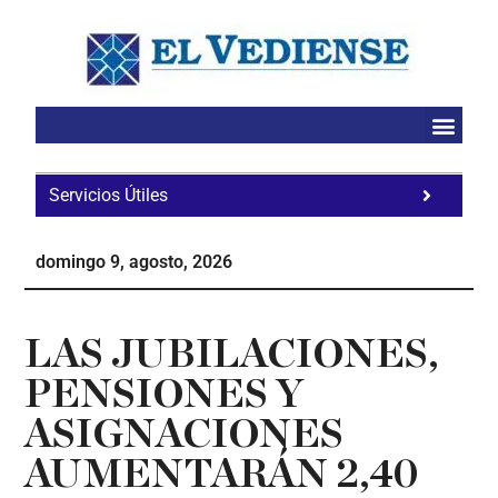
Saltar
Saltar
Saltar
al
a
al
contenido
la
pie
principal
barra
de
lateral
página
principal
Servicios Útiles
Fa
Ho
domingo 9, agosto, 2026
Te
Ne
LAS JUBILACIONES,
PENSIONES Y
ASIGNACIONES
AUMENTARÁN 2,40