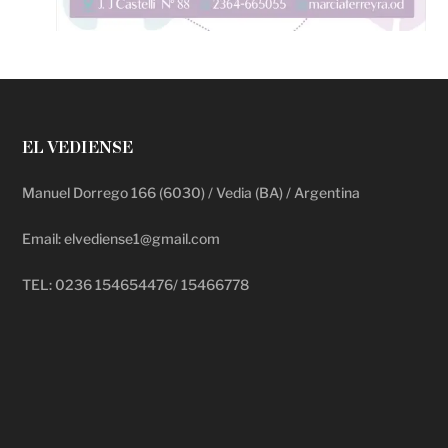
EL VEDIENSE
Manuel Dorrego 166 (6030) / Vedia (BA) / Argentina
Email: elvediense1@gmail.com
TEL: 0236 154654476/ 15466778