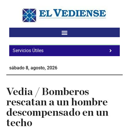
Saltar
Saltar
Saltar
al
a
al
contenido
la
pie
principal
barra
de
lateral
página
principal
Servicios Útiles
Fa
Ho
sábado 8, agosto, 2026
Te
Ne
Vedia / Bomberos
rescatan a un hombre
descompensado en un
techo