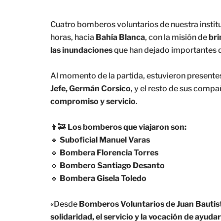
Cuatro bomberos voluntarios de nuestra institu
horas, hacia
Bahía Blanca
, con la misión de
bri
las inundaciones
que han dejado importantes d
Al momento de la partida, estuvieron presente
Jefe, Germán Corsico
, y el resto de sus com
compromiso y servicio
.
👨‍🚒
Los bomberos que viajaron son:
🔹
Suboficial Manuel Varas
🔹
Bombera Florencia Torres
🔹
Bombero Santiago Desanto
🔹
Bombera Gisela Toledo
«Desde
Bomberos Voluntarios de Juan Bautist
solidaridad, el servicio y la vocación de ayudar