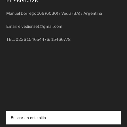
EL VEDIENSE
Manuel Dorrego 166 (6030) / Vedia (BA) / Argentina
Email: elvediense1@gmail.com
TEL: 0236 154654476/ 15466778
deadpool putlocker