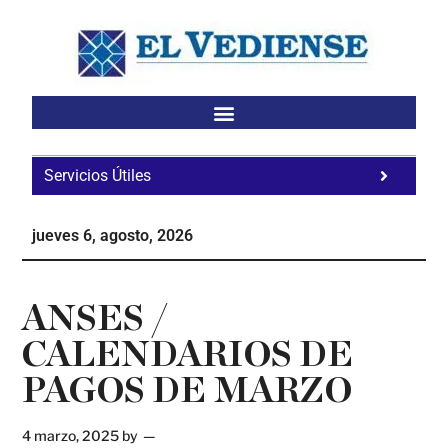
Saltar
Saltar
Saltar
al
a
al
contenido
la
pie
principal
barra
de
lateral
página
principal
Servicios Útiles
Fa
Ho
jueves 6, agosto, 2026
Te
Ne
ANSES /
CALENDARIOS DE
PAGOS DE MARZO
4 marzo, 2025
by