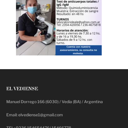
EL VEDIENSE
Manuel Dorrego 166 (6030) / Vedia (BA) / Argentina
Email: elvediense1@gmail.com
TEL: 0236 154654476/ 15466778