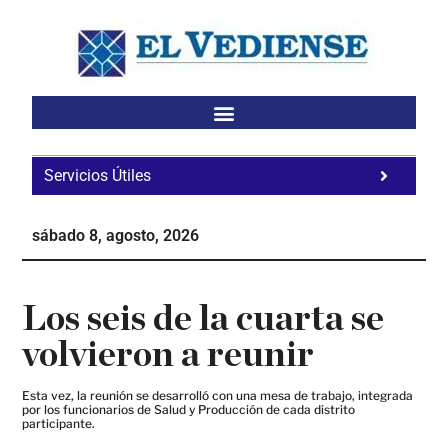
Saltar
Saltar
Saltar
al
a
al
contenido
la
pie
principal
barra
de
lateral
página
principal
Servicios Útiles
Fa
Ho
sábado 8, agosto, 2026
Te
Ne
Los seis de la cuarta se
volvieron a reunir
Esta vez, la reunión se desarrolló con una mesa de trabajo, integrada
por los funcionarios de Salud y Producción de cada distrito
participante.