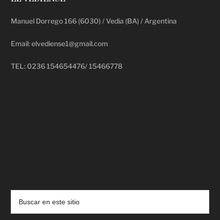
Manuel Dorrego 166 (6030) / Vedia (BA) / Argentina
Email: elvediense1@gmail.com
TEL: 0236 154654476/ 15466778
deadpool putlocker