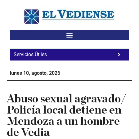
Saltar
Saltar
Saltar
al
a
al
contenido
la
pie
principal
barra
de
lateral
página
principal
Servicios Útiles
Fa
Ho
lunes 10, agosto, 2026
Te
Ne
Abuso sexual agravado/
Policía local detiene en
Mendoza a un hombre
de Vedia