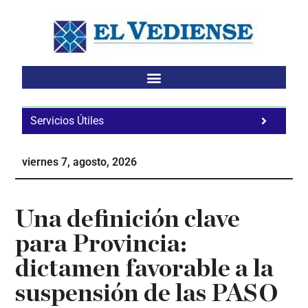
Saltar
Saltar
Saltar
al
a
al
contenido
la
pie
principal
barra
de
lateral
página
principal
Servicios Útiles
Fa
Ho
viernes 7, agosto, 2026
Te
Ne
Una definición clave
para Provincia:
dictamen favorable a la
suspensión de las PASO