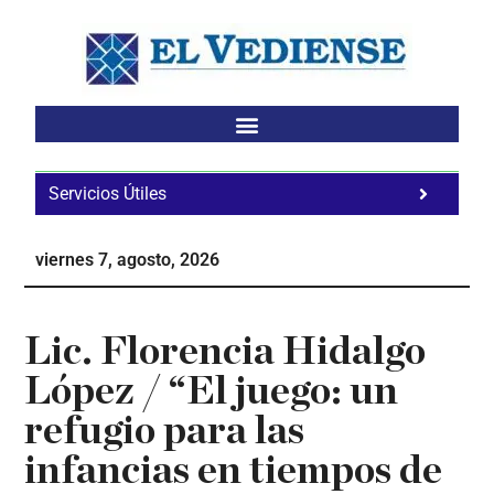
Saltar
Saltar
Saltar
al
a
al
contenido
la
pie
principal
barra
de
lateral
página
principal
Servicios Útiles
Fa
Ho
viernes 7, agosto, 2026
Te
Ne
Lic. Florencia Hidalgo
López / “El juego: un
refugio para las
infancias en tiempos de