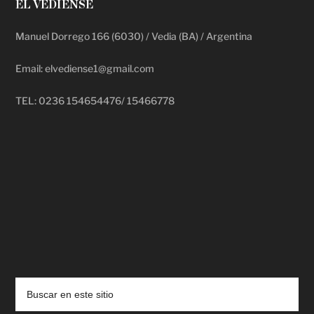
EL VEDIENSE
Manuel Dorrego 166 (6030) / Vedia (BA) / Argentina
Email: elvediense1@gmail.com
TEL: 0236 154654476/ 15466778
deadpool putlocker