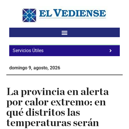
Saltar
Saltar
Saltar
al
a
al
contenido
la
pie
principal
barra
de
lateral
página
principal
Servicios Útiles
Fa
Ho
domingo 9, agosto, 2026
Te
Ne
La provincia en alerta
por calor extremo: en
qué distritos las
temperaturas serán