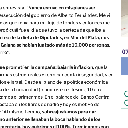
a entrevista.
“Nunca estuvo en mis planes ser
 persecución del gobierno de Alberto Fernández. Me vi
cias que tenía para mi flujo de fondos y entonces me
rdó cuál fue el día que tuvo la certeza de que iba a
orteo de la dieta de Diputados, en Mar del Plata, nos
a Galana se habían juntado más de 10.000 personas.
erró”
.
ue prometí en la campaña: bajar la inflación
, que la
ormas estructurales y terminar con la inseguridad, y en
os e Israel. Desde el plano de la política económica
ia de la humanidad (5 puntos en el Tesoro, 10 en el
anzamos el primer mes. En el balance del Banco Central,
 estaba en los libros de nadie y hoy es motivo de
e: “Al mismo tiempo,
sobreajustamos para dar
no anterior se llenaban la boca hablando de los
alimentaria, hoy cubrimos el 100%. Terminamos con