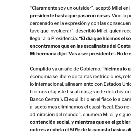
“Claramente soy un outsider”, aceptó Milei en l
presidente hasta que pasaron cosas
. Vino la
cercenado en la expresión y con las consecuen
tuve que involucrar”, describió Milei, quien reco
llegar a la Presidencia:
“El día que hicimos el s
encontramos que en las escalinatas del Cost
Mi hermana dijo: ‘Vas a ser presidente’. No le 
Cumplido ya un año de Gobierno,
“hicimos lo q
economía se libere de tantas restricciones, ref
lo internacional, alineamiento con Estados Unid
hicimos el ajuste fiscal más grande de la histor
Banco Central). El equilibrio en el fisco lo alc
al sexto mes eliminamos el cuasi fiscal. Eso no
admiración del mundo”, enumera Milei, y sigu
contención social, y mientras que en el gobier
pobres y cubría el 50% de la canasta básica 