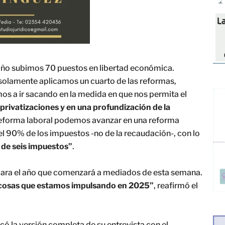
año subimos 70 puestos en libertad económica.
 solamente aplicamos un cuarto de las reformas,
s a ir sacando en la medida en que nos permita el
rivatizaciones y en una profundización de la
a reforma laboral podemos avanzar en una reforma
l 90% de los impuestos -no de la recaudación-, con lo
 de seis impuestos”
.
i para el año que comenzará a mediados de esta semana.
 cosas que estamos impulsando en 2025”
, reafirmó el
có la versión completa de su entrevista con el