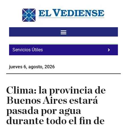
Saltar
Saltar
Saltar
al
a
al
contenido
la
pie
principal
barra
de
lateral
página
principal
Servicios Útiles
Fa
Ho
jueves 6, agosto, 2026
Te
Ne
Clima: la provincia de
Buenos Aires estará
pasada por agua
durante todo el fin de