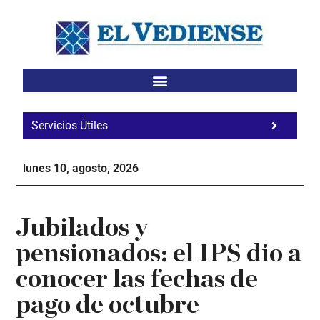
Saltar
Saltar
Saltar
al
a
al
contenido
la
pie
principal
barra
de
lateral
página
principal
Servicios Útiles
Fa
Ho
lunes 10, agosto, 2026
Te
Ne
Jubilados y
pensionados: el IPS dio a
conocer las fechas de
pago de octubre