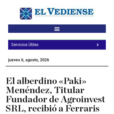
Saltar
Saltar
Saltar
al
a
al
contenido
la
pie
principal
barra
de
lateral
página
principal
Servicios Útiles
Fa
Ho
jueves 6, agosto, 2026
Te
Ne
El alberdino «Paki»
Menéndez, Titular
Fundador de Agroinvest
SRL, recibió a Ferraris