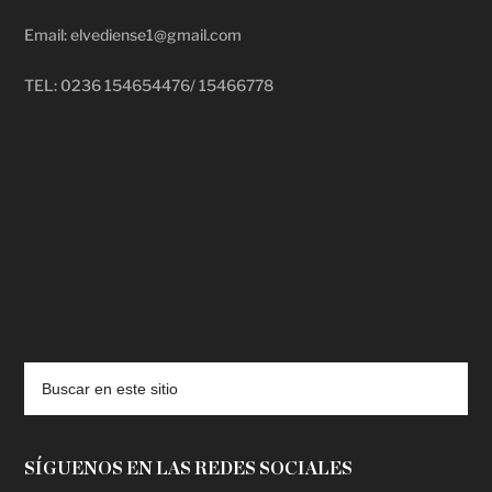
Email: elvediense1@gmail.com
TEL: 0236 154654476/ 15466778
deadpool putlocker
SÍGUENOS EN LAS REDES SOCIALES