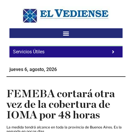
Saltar
Saltar
Saltar
al
a
al
contenido
la
pie
principal
barra
de
lateral
página
principal
Servicios Útiles
Fa
Ho
jueves 6, agosto, 2026
Te
Ne
FEMEBA cortará otra
vez de la cobertura de
IOMA por 48 horas
La medida tendrá alcance en toda la provincia de Buenos Aires. Es la
segunda en pocos días.