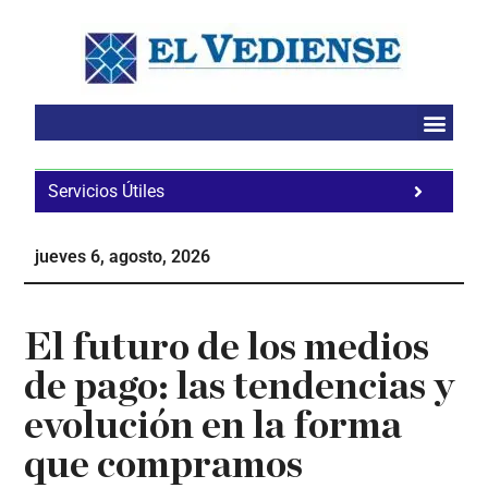
Saltar
Saltar
Saltar
al
a
al
contenido
la
pie
principal
barra
de
lateral
página
principal
Servicios Útiles
Fa
Ho
jueves 6, agosto, 2026
Te
Ne
El futuro de los medios
de pago: las tendencias y
evolución en la forma
que compramos