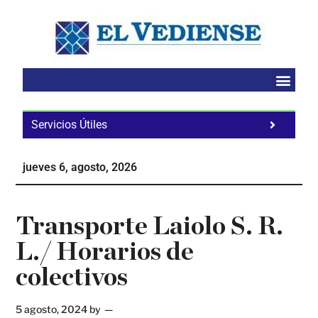
Saltar
Saltar
Saltar
al
a
al
contenido
la
pie
principal
barra
de
lateral
página
principal
Servicios Útiles
Fa
Ho
jueves 6, agosto, 2026
Te
Ne
Transporte Laiolo S. R.
L./ Horarios de
colectivos
5 agosto, 2024
by