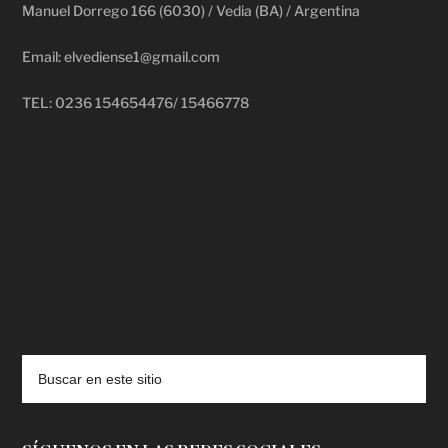
Manuel Dorrego 166 (6030) / Vedia (BA) / Argentina
Email: elvediense1@gmail.com
TEL: 0236 154654476/ 15466778
deadpool putlocker