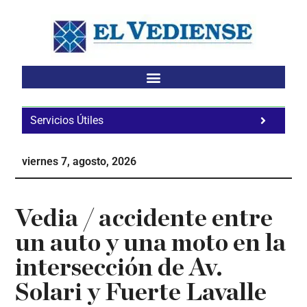
Saltar
Saltar
Saltar
al
a
al
contenido
la
pie
principal
barra
de
lateral
página
principal
Servicios Útiles
Fa
Ho
viernes 7, agosto, 2026
Te
Ne
Vedia / accidente entre
un auto y una moto en la
intersección de Av.
Solari y Fuerte Lavalle