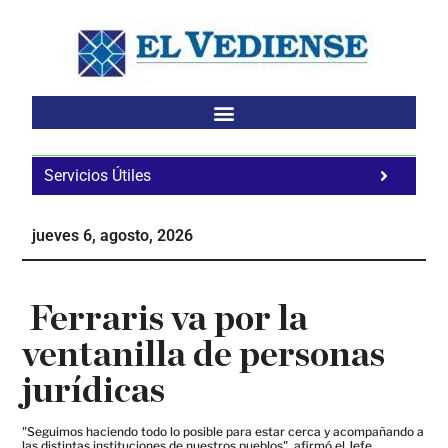
Saltar
Saltar
Saltar
al
a
al
contenido
la
pie
principal
barra
de
lateral
página
principal
Servicios Útiles
Fa
Ho
jueves 6, agosto, 2026
Te
Ne
Ferraris va por la
ventanilla de personas
jurídicas
"Seguimos haciendo todo lo posible para estar cerca y acompañando a
las distintas instituciones de nuestros pueblos", afirmó el Jefe