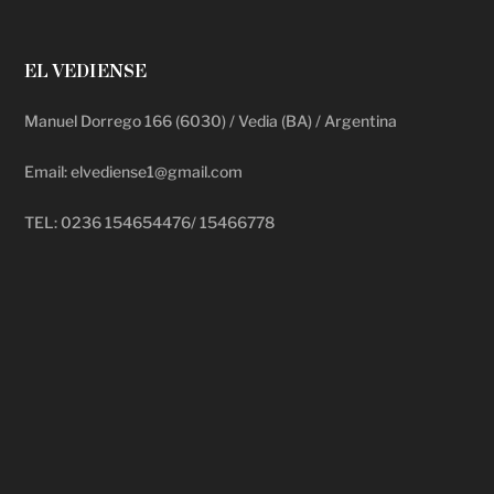
EL VEDIENSE
Manuel Dorrego 166 (6030) / Vedia (BA) / Argentina
Email: elvediense1@gmail.com
TEL: 0236 154654476/ 15466778
deadpool putlocker