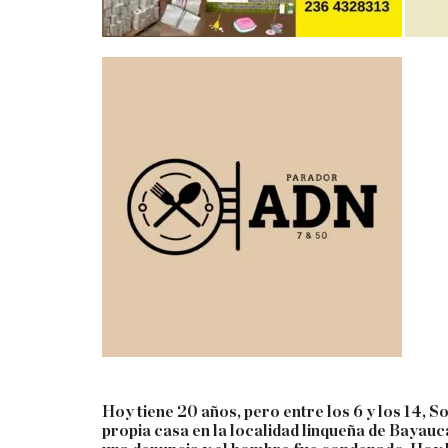
Hoy tiene 20 años, pero entre los 6 y los 14, S
propia casa en la localidad linqueña de Bayauca.