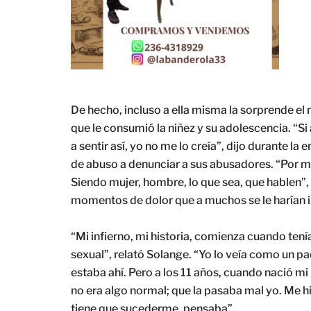
De hecho, incluso a ella misma la sorprende el 
que le consumió la niñez y su adolescencia. “S
a sentir así, yo no me lo creía”, dijo durante la 
de abuso a denunciar a sus abusadores. “Por má
Siendo mujer, hombre, lo que sea, que hablen”, 
momentos de dolor que a muchos se le harían 
“Mi infierno, mi historia, comienza cuando tení
sexual”, relató Solange. “Yo lo veía como un pa
estaba ahí. Pero a los 11 años, cuando nació 
no era algo normal; que la pasaba mal yo. Me h
tiene que sucederme, pensaba”.