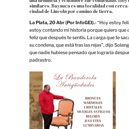
una denuncia y el hombre fue condenado. Hoy 
similares. Bayauca es una localidad con cerca 
ciudad de Lincoln por camino de tierra.
La Plata, 20 Abr (Por InfoGEI).-
“Hoy estoy feli
estoy contando mi historia porque quiero que ot
feliz que después te sentís. La carga que te sac
su condena, que está tras las rejas”, dijo Sol
que nadie hubiese pensado que lograría despué
padrastro.