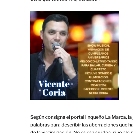
Según consigna el portal linqueño La Marca, la 
palabras para describir las aberraciones que hab
de la victimización. No es esa su idea, sino ale