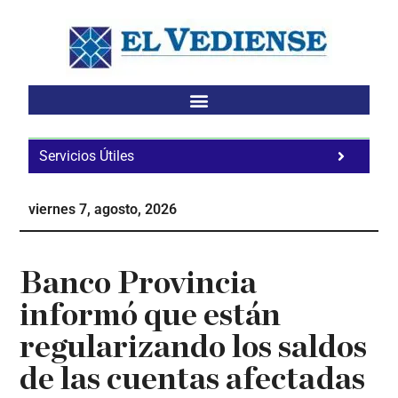
Saltar
Saltar
Saltar
al
a
al
contenido
la
pie
principal
barra
de
lateral
página
principal
Servicios Útiles
Fa
Ho
viernes 7, agosto, 2026
Te
Ne
Banco Provincia
informó que están
regularizando los saldos
de las cuentas afectadas